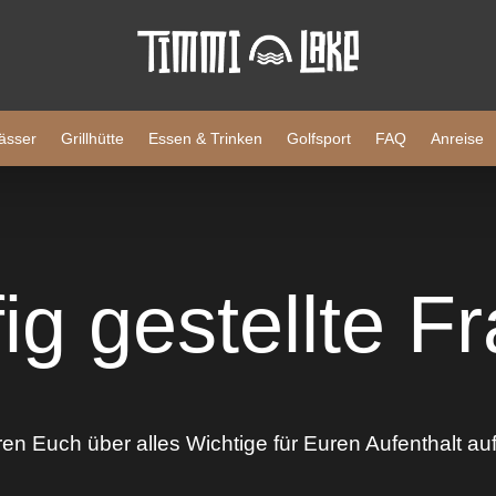
ässer
Grillhütte
Essen & Trinken
Golfsport
FAQ
Anreise
ig gestellte F
ren Euch über alles Wichtige für Euren Aufenthalt a