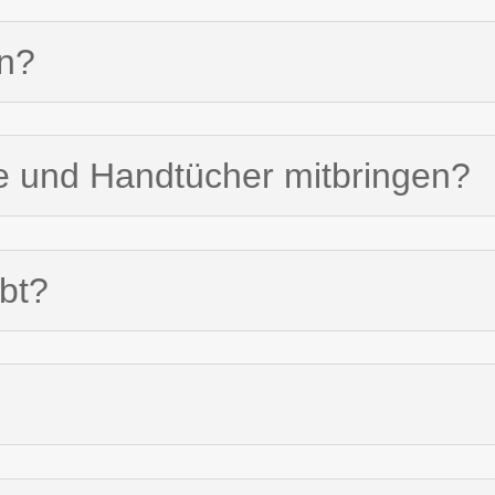
n?
e und Handtücher mitbringen?
ubt?