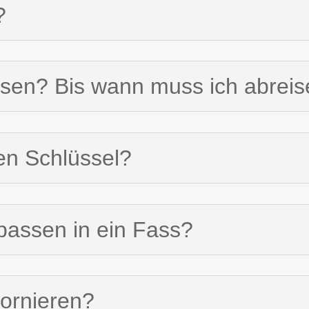
?
isen? Bis wann muss ich abrei
en Schlüssel?
passen in ein Fass?
tornieren?