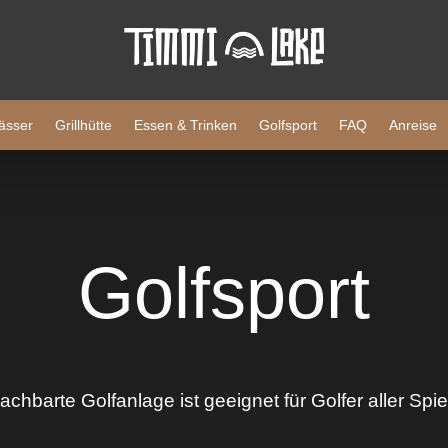
ässer
Grillhütte
Essen & Trinken
Golfsport
FAQ
Anreise
Golfsport
achbarte Golfanlage ist geeignet für Golfer aller Spie