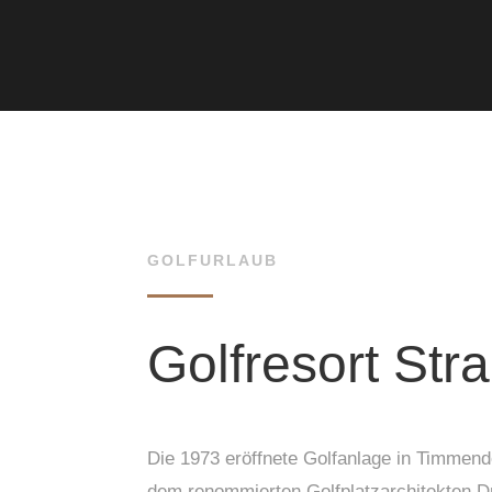
GOLFURLAUB
Golfresort Str
Die 1973 eröffnete Golfanlage in Timmend
dem renommierten Golfplatzarchitekten D