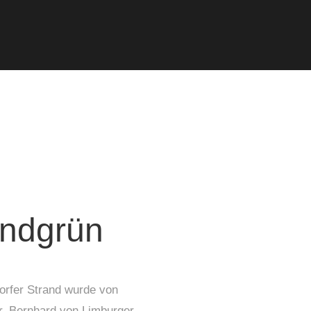
andgrün
orfer Strand wurde von
r. Bernhard von Limburger