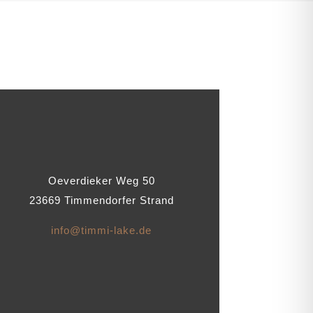
Oeverdieker Weg 50
23669 Timmendorfer Strand
info@timmi-lake.de